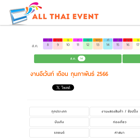
ส
อา
จ
อ
พ
พฤ
ศ
ส
อา
จ
8
9
10
11
12
13
14
15
16
17
ส.ค.
ส.ค.
14
งานอีเว้นท์ เดือน กุมภาพันธ์ 2566
ทุกประเภท
งานแสดงสินค้า / ช้อปปิ้ง
บันเทิง
ท่องเที่ยว
รถยนต์
ศาสนา