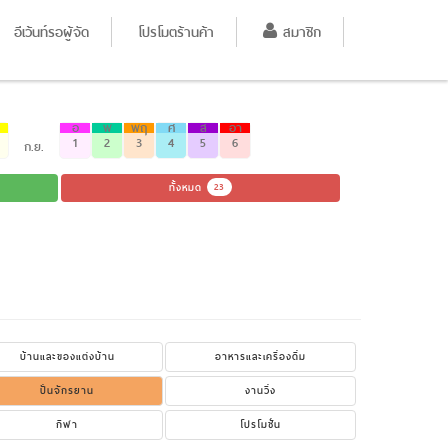
อีเว้นท์รอผู้จัด
โปรโมตร้านค้า
สมาชิก
อ
พ
พฤ
ศ
ส
อา
1
2
3
4
5
6
ก.ย.
ทั้งหมด
23
บ้านและของแต่งบ้าน
อาหารและเครื่องดื่ม
ปั่นจักรยาน
งานวิ่ง
กีฬา
โปรโมชั่น