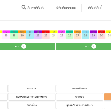
ค้นหาอีเว้นท์
อีเว้นท์ยอดนิยม
อีเว้นท์วันนี้
อ
พ
พฤ
ศ
ส
อา
จ
อ
พ
พฤ
ศ
ส
อา
จ
18
19
20
21
22
23
24
25
26
27
28
29
30
31
ก.ย.
6
ต.ค.
2
เทศกาล
อบรมสัมมนา
ศิลปะ/นิทรรศการ/ถ่ายภาพ
ฟุตบอล
สัตว์เลี้ยง
ธุรกิจ/อาชีพ/การศึกษา