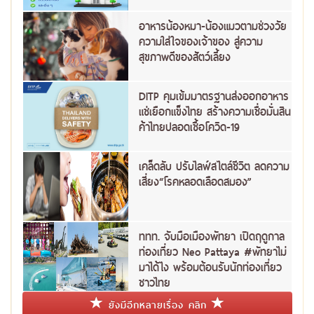
อาหารน้องหมา-น้องแมวตามช่วงวัย
ความใส่ใจของเจ้าของ สู่ความ
สุขภาพดีของสัตว์เลี้ยง
DITP คุมเข้มมาตรฐานส่งออกอาหาร
แช่เยือกแข็งไทย สร้างความเชื่อมั่นสิน
ค้าไทยปลอดเชื้อโควิด-19
เคล็ดลับ ปรับไลฟ์สไตล์ชีวิต ลดความ
เสี่ยง“โรคหลอดเลือดสมอง”
ททท. จับมือเมืองพัทยา เปิดฤดูกาล
ท่องเที่ยว Neo Pattaya #พัทยาไม่
มาได้ไง พร้อมต้อนรับนักท่องเที่ยว
ชาวไทย
ยังมีอีกหลายเรื่อง คลิก