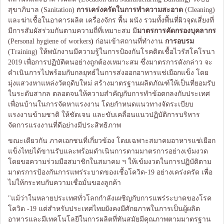
สุขาภิบาล (Sanitation)
การเคร่งครัดในการทำความสะอาด
(Cleaning)
และฆ่าเชื้อในอาคารผลิต เครื่องจักร พื้น ผนัง รวมทั้งพื้นที่ผิวจุดเสี่ยงที่
มีการสัมผัสร่วมกันตามความถี่ที่เหมาะสม มี
มาตรการคัดกรองบุคลากร
(Personal hygiene of workers
)
ก่อนเข้าสถานที่ทำงาน
การอบรม
(Training) ให้พนักงานมีความรู้ในการป้องกันโรคติดเชื้อไวรัสโคโรนา
2019 เพื่อการปฏิบัติตนอย่างถูกต้องเหมาะสม ซึ่งมาตรการดังกล่าว จะ
ดำเนินการไปพร้อมกับกลยุทธ์ในการส่งออกอาหารแช่เยือกแข็ง โดย
มุ่งแสวงหาแหล่งวัตถุดิบใหม่ สร้างมาตรฐานผลิตภัณฑ์ให้เป็นที่ยอมรับ
ในระดับสากล ตลอดจนให้ความสำคัญกับการทำข้อตกลงกับประเทศ
เพื่อนบ้านในการจัดหาแรงงาน โดยกำหนดแนวทางจัดระเบียบ
แรงงานข้ามชาติ ให้ชัดเจน และขับเคลื่อนแนวปฏิบัติการบริหาร
จัดการแรงงานที่ดีอย่างมีประสิทธิภาพ
ขณะเดียวกัน ภาคเอกชนที่เกี่ยวข้อง โดยเฉพาะสมาคมอาหารแช่เยือก
แข็งไทยได้ขานรับและพร้อมดำเนินการตามมาตรการอย่างเข้มงวด
โดยขอความร่วมมือสมาชิกในสมาคม ฯ ให้เข้มงวดในการปฏิบัติตาม
มาตรการป้องกันการแพร่ระบาดของเชื้อโควิด-19 อย่างเคร่งครัด เพื่อ
ไม่ให้กระทบกับความเชื่อมั่นของลูกค้า
"แม้ว่าในหลายประเทศทั่วโลกกำลังเผชิญกับการแพร่ระบาดของโรค
โควิด -19 แต่สำหรับประเทศไทยยังคงมีศักยภาพในการเป็นผู้ผลิต
อาหารและมีเทคโนโลยีในการผลิตที่ทันสมัยมีคุณภาพตามมาตรฐาน