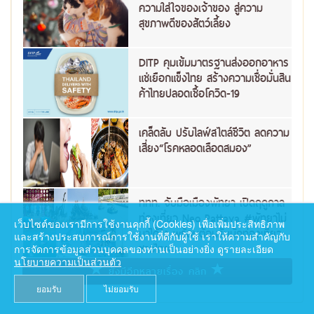
ความใส่ใจของเจ้าของ สู่ความ
สุขภาพดีของสัตว์เลี้ยง
DITP คุมเข้มมาตรฐานส่งออกอาหาร
แช่เยือกแข็งไทย สร้างความเชื่อมั่นสิน
ค้าไทยปลอดเชื้อโควิด-19
เคล็ดลับ ปรับไลฟ์สไตล์ชีวิต ลดความ
เสี่ยง“โรคหลอดเลือดสมอง”
ททท. จับมือเมืองพัทยา เปิดฤดูกาล
ท่องเที่ยว Neo Pattaya #พัทยาไม่
เว็บไซต์ของเรามีการใช้งานคุกกี้ (Cookies) เพื่อเพิ่มประสิทธิภาพ
มาได้ไง พร้อมต้อนรับนักท่องเที่ยว
และสร้างประสบการณ์การใช้งานที่ดีกับผู้ใช้ เราให้ความสำคัญกับ
ชาวไทย
การจัดการข้อมูลส่วนบุคคลของท่านเป็นอย่างยิ่ง ดูรายละเอียด
นโยบายความเป็นส่วนตัว
ยังมีอีกหลายเรื่อง คลิก
ยอมรับ
ไม่ยอมรับ