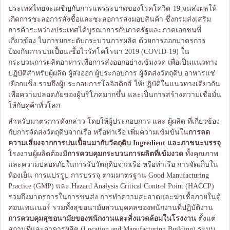
ประเทศไทยจะเผชิญกับการแพร่ระบาดของโรคโควิด-19 จนส่งผลให้
เกิดการชะลอการสั่งซื้อและชะลอการส่งมอบสินค้า ซึ่งกรมส่งเสริม
การค้าระหว่างประเทศได้บูรณาการกับภาครัฐและภาคเอกชนที่
เกี่ยวข้อง ในการยกระดับกระบวนการผลิต ด้วยการออกมาตรการ
ป้องกันการปนเปื้อนเชื้อไวรัสโคโรนา 2019 (COVID-19) ใน
กระบวนการผลิตอาหารเพื่อการส่งออกอย่างเข้มงวด เพื่อเป็นแนวทาง
ปฏิบัติสำหรับผู้ผลิต ผู้ส่งออก ผู้ประกอบการ ผู้จัดส่งวัตถุดิบ อาหารแช่
เยือกแข็ง รวมถึงผู้ประกอบการโลจิสติกส์ ให้ปฏิบัติในแนวทางเดียวกัน
เพื่อความปลอดภัยของผู้บริโภคมากขึ้น และเป็นการสร้างความเชื่อมั่น
ให้กับคู่ค้าทั่วโลก
สำหรับมาตรการดังกล่าว โดยให้ผู้ประกอบการ และ ผู้ผลิต ที่เกี่ยวข้อง
กับการจัดส่งวัตถุดิบจากเรือ หรือท่าเรือ เพิ่มความเข้มข้นใน
การลด
ความเสี่ยงจากการปนเปื้อนมากับวัตถุดิบ
Ingredient และภาชนะบรรจุ
โรงงานผู้ผลิตต้องมี
การควบคุมกระบวนการผลิตที่เข้มงวด
ทั้งคุณภาพ
และความปลอดภัยในการรับวัตถุดิบจากเรือ หรือท่าเรือ การจัดเก็บใน
ห้องเย็น การแปรรูป การบรรจุ ตามมาตรฐาน Good Manufacturing
Practice (GMP) และ Hazard Analysis Critical Control Point (HACCP)
รวมถึงมาตรการในการขนส่ง การทำความสะอาดและฆ่าเชื้อภายในตู้
คอนเทนเนอร์ รวมทั้งสุขอนามัยส่วนบุคคลของพนักงานที่ปฏิบัติงาน
การควบคุมสุขอนามัยของพนักงานและสิ่งแวดล้อมในโรงงาน
ตั้งแต่
สถานที่และอาคารผลิต (Location and Manufacturing Building) ระบบ