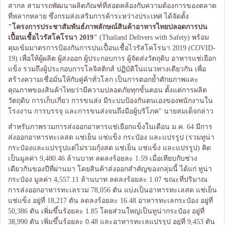
สากล สามารถพัฒนาผลิตภัณฑ์ที่สอดคล้องกับความต้องการของตลาด
ที่หลากหลาย ซึ่งกรมส่งเสริมการค้าระหว่างประเทศ ได้จัดตั้ง
"โครงการประชาสัมพันธ์ภาพลักษณ์สินค้าอาหารไทยปลอดการปน
เปื้อนเชื้อไวรัสโคโรนา
2019"
(Thailand Delivers with Safety) พร้อม
คุมเข้มมาตรการป้องกันการปนเปื้อนเชื้อไวรัสโคโรนา 2019 (COVID-
19) เพื่อให้ผู้ผลิต ผู้ส่งออก ผู้ประกอบการ ผู้จัดส่งวัตถุดิบ อาหารแช่เยือก
แข็ง รวมถึงผู้ประกอบการโลจิสติกส์ ปฏิบัติในแนวทางเดียวกัน เพื่อ
สร้างความเชื่อมั่นให้กับคู่ค้าทั่วโลก เป็นการตอกย้ำศักยภาพและ
คุณภาพของสินค้าไทยว่ามีความปลอดภัยทุกขั้นตอน ตั้งแต่การผลิต
วัตถุดิบ การเก็บเกี่ยว การขนส่ง มีระบบป้องกันตนเองของพนักงานใน
โรงงาน การบรรจุ และการขนส่งจนถึงมือผู้บริโภค" นายสมเด็จกล่าว
สำหรับภาพรวมการส่งออกอาหารแช่เยือกแข็งในเดือน ม.ค. 64 มีการ
ส่งออกอาหารทะเลสด แช่เย็น แช่แข็ง กระป๋อง และแปรรูป (รวมทูน่า
กระป๋องและแปรรูปแต่ไม่รวมกุ้งสด แช่เย็น แช่แข็ง และแปรรูป) คิด
เป็นมูลค่า 9,480.46 ล้านบาท ลดลงร้อยละ 1.59 เมื่อเทียบกับช่วง
เดียวกันของปีที่ผ่านมา โดยสินค้าส่งออกสำคัญของกลุ่มนี้ ได้แก่ ทูน่า
กระป๋อง มูลค่า 4,557.11 ล้านบาท ลดลงร้อยละ 1.07 ขณะที่ปริมาณ
การส่งออกอาหารทะเลรวม 78,056 ตัน แบ่งเป็นอาหารทะเลสด แช่เย็น
แช่แข็ง อยู่ที่ 18,217 ตัน ลดลงร้อยละ 16.48 อาหารทะเลกระป๋อง อยู่ที่
50,386 ตัน เพิ่มขึ้นร้อยละ 1.85 โดยส่วนใหญ่เป็นทูน่ากระป๋อง อยู่ที่
38,990 ตัน เพิ่มขึ้นร้อยละ 0.48 และอาหารทะเลแปรรูป อยู่ที่ 9,453 ตัน