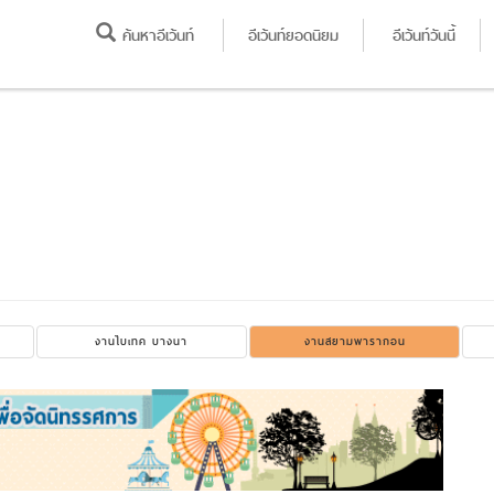
ค้นหาอีเว้นท์
อีเว้นท์ยอดนิยม
อีเว้นท์วันนี้
งานไบเทค บางนา
งานสยามพารากอน