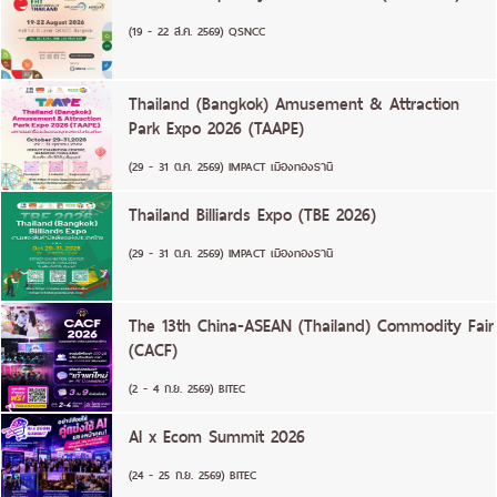
(19 - 22 ส.ค. 2569) QSNCC
Thailand (Bangkok) Amusement & Attraction
Park Expo 2026 (TAAPE)
(29 - 31 ต.ค. 2569) IMPACT เมืองทองธานี
Thailand Billiards Expo (TBE 2026)
(29 - 31 ต.ค. 2569) IMPACT เมืองทองธานี
The 13th China-ASEAN (Thailand) Commodity Fair
(CACF)
(2 - 4 ก.ย. 2569) BITEC
AI x Ecom Summit 2026
(24 - 25 ก.ย. 2569) BITEC