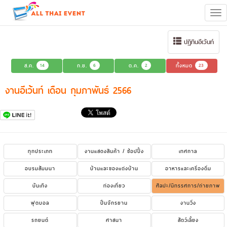
Tog
navi
ปฏิทินอีเว้นท์
ส.ค.
14
ก.ย.
6
ต.ค.
2
ทั้งหมด
23
งานอีเว้นท์ เดือน กุมภาพันธ์ 2566
ทุกประเภท
งานแสดงสินค้า / ช้อปปิ้ง
เทศกาล
อบรมสัมมนา
บ้านและของแต่งบ้าน
อาหารและเครื่องดื่ม
บันเทิง
ท่องเที่ยว
ศิลปะ/นิทรรศการ/ถ่ายภาพ
ฟุตบอล
ปั่นจักรยาน
งานวิ่ง
รถยนต์
ศาสนา
สัตว์เลี้ยง