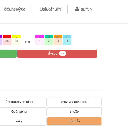
อีเว้นท์รอผู้จัด
โปรโมตร้านค้า
สมาชิก
อา
จ
อ
พ
พฤ
ศ
30
31
1
2
3
4
ก.ย.
ทั้งหมด
23
บ้านและของแต่งบ้าน
อาหารและเครื่องดื่ม
ปั่นจักรยาน
งานวิ่ง
กีฬา
โปรโมชั่น