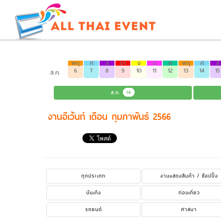
พฤ
ศ
ส
อา
จ
อ
พ
พฤ
ศ
ส
6
7
8
9
10
11
12
13
14
15
ส.ค.
ส.ค.
14
งานอีเว้นท์ เดือน กุมภาพันธ์ 2566
ทุกประเภท
งานแสดงสินค้า / ช้อปปิ้ง
บันเทิง
ท่องเที่ยว
รถยนต์
ศาสนา