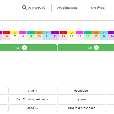
ค้นหาอีเว้นท์
อีเว้นท์ยอดนิยม
อีเว้นท์วันนี้
อา
จ
อ
พ
พฤ
ศ
ส
อา
จ
อ
พ
พฤ
ศ
ส
16
17
18
19
20
21
22
23
24
25
26
27
28
29
ก.ย.
6
ต.ค.
2
เทศกาล
อบรมสัมมนา
ศิลปะ/นิทรรศการ/ถ่ายภาพ
ฟุตบอล
สัตว์เลี้ยง
ธุรกิจ/อาชีพ/การศึกษา