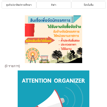
ธุรกิจ/อาชีพ/การศึกษา
กีฬา
โปรโมชั่น
(0 รายการ)