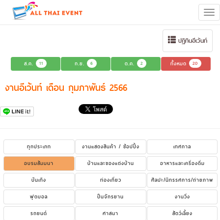
Tog
navi
ปฏิทินอีเว้นท์
ส.ค.
11
ก.ย.
6
ต.ค.
2
ทั้งหมด
20
งานอีเว้นท์ เดือน กุมภาพันธ์ 2566
ทุกประเภท
งานแสดงสินค้า / ช้อปปิ้ง
เทศกาล
อบรมสัมมนา
บ้านและของแต่งบ้าน
อาหารและเครื่องดื่ม
บันเทิง
ท่องเที่ยว
ศิลปะ/นิทรรศการ/ถ่ายภาพ
ฟุตบอล
ปั่นจักรยาน
งานวิ่ง
รถยนต์
ศาสนา
สัตว์เลี้ยง