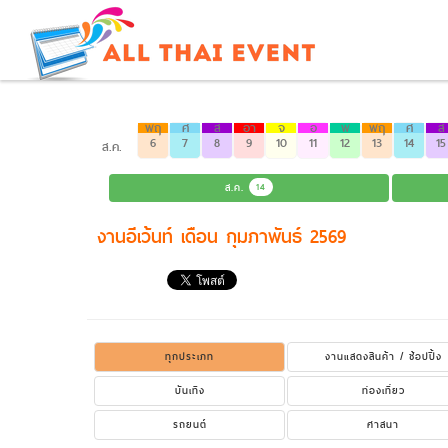
พฤ
ศ
ส
อา
จ
อ
พ
พฤ
ศ
ส
6
7
8
9
10
11
12
13
14
15
ส.ค.
ส.ค.
14
งานอีเว้นท์ เดือน กุมภาพันธ์ 2569
ทุกประเภท
งานแสดงสินค้า / ช้อปปิ้ง
บันเทิง
ท่องเที่ยว
รถยนต์
ศาสนา