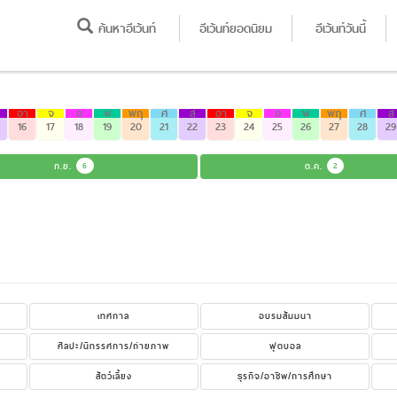
ค้นหาอีเว้นท์
อีเว้นท์ยอดนิยม
อีเว้นท์วันนี้
อา
จ
อ
พ
พฤ
ศ
ส
อา
จ
อ
พ
พฤ
ศ
ส
16
17
18
19
20
21
22
23
24
25
26
27
28
29
ก.ย.
6
ต.ค.
2
เทศกาล
อบรมสัมมนา
ศิลปะ/นิทรรศการ/ถ่ายภาพ
ฟุตบอล
สัตว์เลี้ยง
ธุรกิจ/อาชีพ/การศึกษา