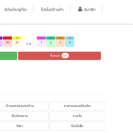
อีเว้นท์รอผู้จัด
โปรโมตร้านค้า
สมาชิก
อา
จ
อ
พ
พฤ
ศ
30
31
1
2
3
4
ก.ย.
ทั้งหมด
23
บ้านและของแต่งบ้าน
อาหารและเครื่องดื่ม
ปั่นจักรยาน
งานวิ่ง
กีฬา
โปรโมชั่น