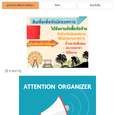
ธุรกิจ/อาชีพ/การศึกษา
กีฬา
โปรโมชั่น
(0 รายการ)