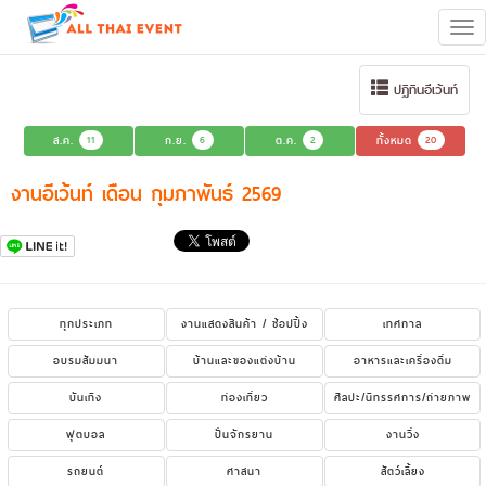
Tog
navi
ปฏิทินอีเว้นท์
ส.ค.
11
ก.ย.
6
ต.ค.
2
ทั้งหมด
20
งานอีเว้นท์ เดือน กุมภาพันธ์ 2569
ทุกประเภท
งานแสดงสินค้า / ช้อปปิ้ง
เทศกาล
อบรมสัมมนา
บ้านและของแต่งบ้าน
อาหารและเครื่องดื่ม
บันเทิง
ท่องเที่ยว
ศิลปะ/นิทรรศการ/ถ่ายภาพ
ฟุตบอล
ปั่นจักรยาน
งานวิ่ง
รถยนต์
ศาสนา
สัตว์เลี้ยง