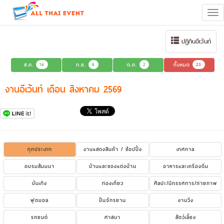
Tog
navi
ปฏิทินอีเว้นท์
ส.ค.
14
ก.ย.
6
ต.ค.
2
ทั้งหมด
23
งานอีเว้นท์ เดือน สิงหาคม 2569
ทุกประเภท
งานแสดงสินค้า / ช้อปปิ้ง
เทศกาล
อบรมสัมมนา
บ้านและของแต่งบ้าน
อาหารและเครื่องดื่ม
บันเทิง
ท่องเที่ยว
ศิลปะ/นิทรรศการ/ถ่ายภาพ
ฟุตบอล
ปั่นจักรยาน
งานวิ่ง
รถยนต์
ศาสนา
สัตว์เลี้ยง