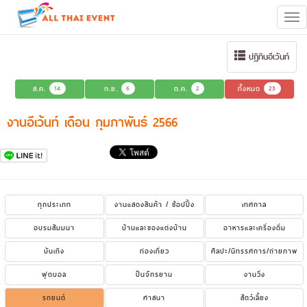
Tog
navi
ปฏิทินอีเว้นท์
ส.ค.
14
ก.ย.
6
ต.ค.
2
ทั้งหมด
23
งานอีเว้นท์ เดือน กุมภาพันธ์ 2566
ทุกประเภท
งานแสดงสินค้า / ช้อปปิ้ง
เทศกาล
อบรมสัมมนา
บ้านและของแต่งบ้าน
อาหารและเครื่องดื่ม
บันเทิง
ท่องเที่ยว
ศิลปะ/นิทรรศการ/ถ่ายภาพ
ฟุตบอล
ปั่นจักรยาน
งานวิ่ง
รถยนต์
ศาสนา
สัตว์เลี้ยง