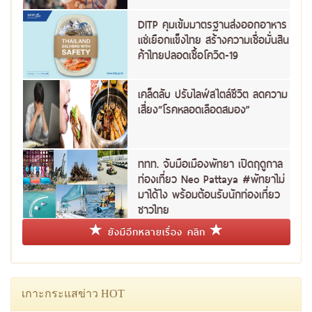
DITP คุมเข้มมาตรฐานส่งออกอาหาร
แช่เยือกแข็งไทย สร้างความเชื่อมั่นสิน
ค้าไทยปลอดเชื้อโควิด-19
เคล็ดลับ ปรับไลฟ์สไตล์ชีวิต ลดความ
เสี่ยง“โรคหลอดเลือดสมอง”
ททท. จับมือเมืองพัทยา เปิดฤดูกาล
ท่องเที่ยว Neo Pattaya #พัทยาไม่
มาได้ไง พร้อมต้อนรับนักท่องเที่ยว
ชาวไทย
ยังมีอีกหลายเรื่อง คลิก
เกาะกระแสข่าว HOT