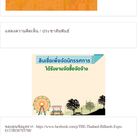
แสดงความคิดเห็น / ประชาสัมพันธ์
ขอบคุณข้อมูลจาก :
https://www.facebook.com/p/TBE-Thailand-Billiards-Expo-
61578058793798/