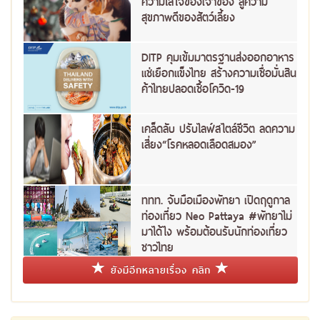
ความใส่ใจของเจ้าของ สู่ความ
สุขภาพดีของสัตว์เลี้ยง
DITP คุมเข้มมาตรฐานส่งออกอาหาร
แช่เยือกแข็งไทย สร้างความเชื่อมั่นสิน
ค้าไทยปลอดเชื้อโควิด-19
เคล็ดลับ ปรับไลฟ์สไตล์ชีวิต ลดความ
เสี่ยง“โรคหลอดเลือดสมอง”
ททท. จับมือเมืองพัทยา เปิดฤดูกาล
ท่องเที่ยว Neo Pattaya #พัทยาไม่
มาได้ไง พร้อมต้อนรับนักท่องเที่ยว
ชาวไทย
ยังมีอีกหลายเรื่อง คลิก