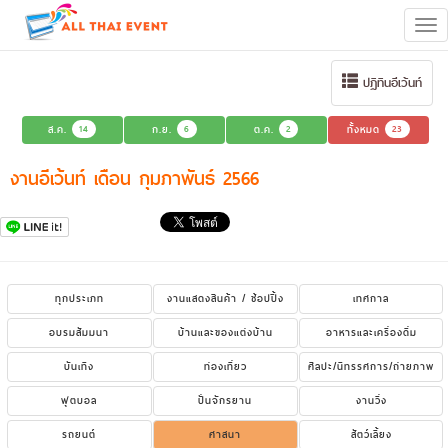
Tog
navi
ปฏิทินอีเว้นท์
ส.ค.
14
ก.ย.
6
ต.ค.
2
ทั้งหมด
23
งานอีเว้นท์ เดือน กุมภาพันธ์ 2566
ทุกประเภท
งานแสดงสินค้า / ช้อปปิ้ง
เทศกาล
อบรมสัมมนา
บ้านและของแต่งบ้าน
อาหารและเครื่องดื่ม
บันเทิง
ท่องเที่ยว
ศิลปะ/นิทรรศการ/ถ่ายภาพ
ฟุตบอล
ปั่นจักรยาน
งานวิ่ง
รถยนต์
ศาสนา
สัตว์เลี้ยง