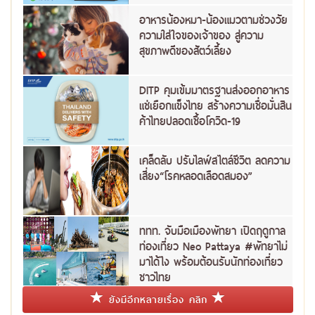
อาหารน้องหมา-น้องแมวตามช่วงวัย
ความใส่ใจของเจ้าของ สู่ความ
สุขภาพดีของสัตว์เลี้ยง
DITP คุมเข้มมาตรฐานส่งออกอาหาร
แช่เยือกแข็งไทย สร้างความเชื่อมั่นสิน
ค้าไทยปลอดเชื้อโควิด-19
เคล็ดลับ ปรับไลฟ์สไตล์ชีวิต ลดความ
เสี่ยง“โรคหลอดเลือดสมอง”
ททท. จับมือเมืองพัทยา เปิดฤดูกาล
ท่องเที่ยว Neo Pattaya #พัทยาไม่
มาได้ไง พร้อมต้อนรับนักท่องเที่ยว
ชาวไทย
ยังมีอีกหลายเรื่อง คลิก