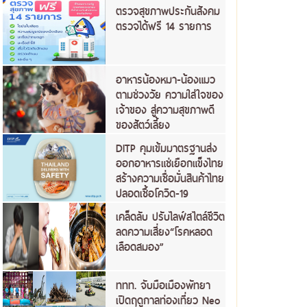
ตรวจสุขภาพประกันสังคม
ตรวจได้ฟรี 14 รายการ
อาหารน้องหมา-น้องแมว
ตามช่วงวัย ความใส่ใจของ
เจ้าของ สู่ความสุขภาพดี
ของสัตว์เลี้ยง
DITP คุมเข้มมาตรฐานส่ง
ออกอาหารแช่เยือกแข็งไทย
สร้างความเชื่อมั่นสินค้าไทย
ปลอดเชื้อโควิด-19
เคล็ดลับ ปรับไลฟ์สไตล์ชีวิต
ลดความเสี่ยง“โรคหลอด
เลือดสมอง”
ททท. จับมือเมืองพัทยา
เปิดฤดูกาลท่องเที่ยว Neo