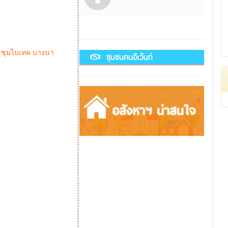
ระชุมไบเทค บางนา
ชุมชนคนอีเว้นท์