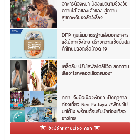
อาหารน้องหมา-น้องแมวตามช่วงวัย
ความใส่ใจของเจ้าของ สู่ความ
สุขภาพดีของสัตว์เลี้ยง
DITP คุมเข้มมาตรฐานส่งออกอาหาร
แช่เยือกแข็งไทย สร้างความเชื่อมั่นสิน
ค้าไทยปลอดเชื้อโควิด-19
เคล็ดลับ ปรับไลฟ์สไตล์ชีวิต ลดความ
เสี่ยง“โรคหลอดเลือดสมอง”
ททท. จับมือเมืองพัทยา เปิดฤดูกาล
ท่องเที่ยว Neo Pattaya #พัทยาไม่
มาได้ไง พร้อมต้อนรับนักท่องเที่ยว
ชาวไทย
ยังมีอีกหลายเรื่อง คลิก