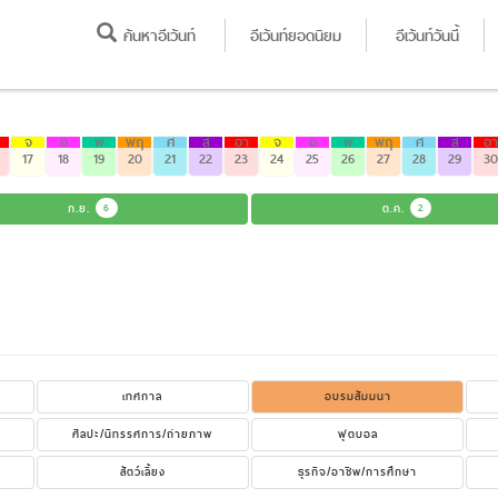
ค้นหาอีเว้นท์
อีเว้นท์ยอดนิยม
อีเว้นท์วันนี้
จ
อ
พ
พฤ
ศ
ส
อา
จ
อ
พ
พฤ
ศ
ส
อา
17
18
19
20
21
22
23
24
25
26
27
28
29
30
ก.ย.
6
ต.ค.
2
เทศกาล
อบรมสัมมนา
ศิลปะ/นิทรรศการ/ถ่ายภาพ
ฟุตบอล
สัตว์เลี้ยง
ธุรกิจ/อาชีพ/การศึกษา