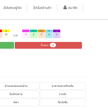
อีเว้นท์รอผู้จัด
โปรโมตร้านค้า
สมาชิก
จ
อ
พ
พฤ
ศ
ส
31
1
2
3
4
5
ก.ย.
ทั้งหมด
23
บ้านและของแต่งบ้าน
อาหารและเครื่องดื่ม
ปั่นจักรยาน
งานวิ่ง
กีฬา
โปรโมชั่น