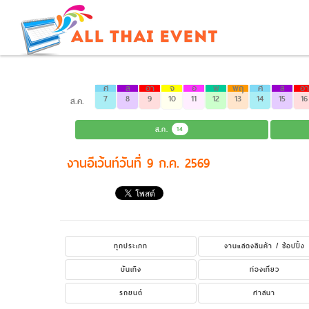
ศ
ส
อา
จ
อ
พ
พฤ
ศ
ส
อา
7
8
9
10
11
12
13
14
15
16
ส.ค.
ส.ค.
14
งานอีเว้นท์วันที่ 9 ก.ค. 2569
ทุกประเภท
งานแสดงสินค้า / ช้อปปิ้ง
บันเทิง
ท่องเที่ยว
รถยนต์
ศาสนา