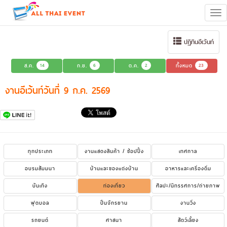
Tog
navi
ปฏิทินอีเว้นท์
ส.ค.
14
ก.ย.
6
ต.ค.
2
ทั้งหมด
23
งานอีเว้นท์วันที่ 9 ก.ค. 2569
ทุกประเภท
งานแสดงสินค้า / ช้อปปิ้ง
เทศกาล
อบรมสัมมนา
บ้านและของแต่งบ้าน
อาหารและเครื่องดื่ม
บันเทิง
ท่องเที่ยว
ศิลปะ/นิทรรศการ/ถ่ายภาพ
ฟุตบอล
ปั่นจักรยาน
งานวิ่ง
รถยนต์
ศาสนา
สัตว์เลี้ยง