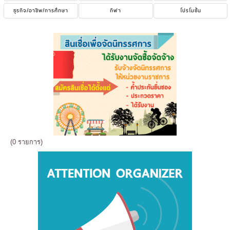
ธุรกิจ/อาชีพ/การศึกษา
กีฬา
โปรโมชั่น
(0 รายการ)