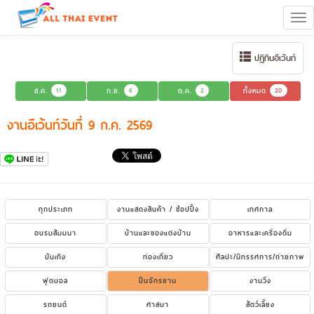
Tog
navi
ปฏิทินอีเว้นท์
ส.ค.
11
ก.ย.
6
ต.ค.
2
ทั้งหมด
20
งานอีเว้นท์วันที่ 9 ก.ค. 2569
ทุกประเภท
งานแสดงสินค้า / ช้อปปิ้ง
เทศกาล
อบรมสัมมนา
บ้านและของแต่งบ้าน
อาหารและเครื่องดื่ม
บันเทิง
ท่องเที่ยว
ศิลปะ/นิทรรศการ/ถ่ายภาพ
ฟุตบอล
ปั่นจักรยาน
งานวิ่ง
รถยนต์
ศาสนา
สัตว์เลี้ยง