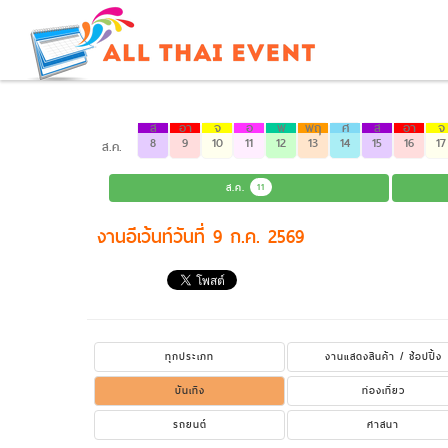
ส
อา
จ
อ
พ
พฤ
ศ
ส
อา
จ
8
9
10
11
12
13
14
15
16
17
ส.ค.
ส.ค.
11
งานอีเว้นท์วันที่ 9 ก.ค. 2569
ทุกประเภท
งานแสดงสินค้า / ช้อปปิ้ง
บันเทิง
ท่องเที่ยว
รถยนต์
ศาสนา