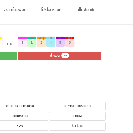
อีเว้นท์รอผู้จัด
โปรโมตร้านค้า
สมาชิก
อ
พ
พฤ
ศ
ส
อา
1
2
3
4
5
6
ก.ย.
ทั้งหมด
20
บ้านและของแต่งบ้าน
อาหารและเครื่องดื่ม
ปั่นจักรยาน
งานวิ่ง
กีฬา
โปรโมชั่น