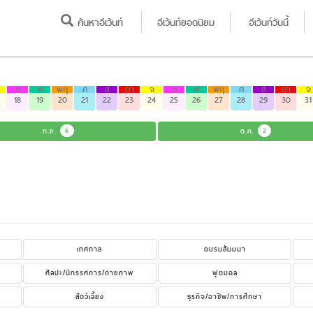
ค้นหาอีเว้นท์
อีเว้นท์ยอดนิยม
อีเว้นท์วันนี้
อ
พ
พฤ
ศ
ส
อา
จ
อ
พ
พฤ
ศ
ส
อา
จ
18
19
20
21
22
23
24
25
26
27
28
29
30
31
ก.ย.
6
ต.ค.
2
เทศกาล
อบรมสัมมนา
ศิลปะ/นิทรรศการ/ถ่ายภาพ
ฟุตบอล
สัตว์เลี้ยง
ธุรกิจ/อาชีพ/การศึกษา