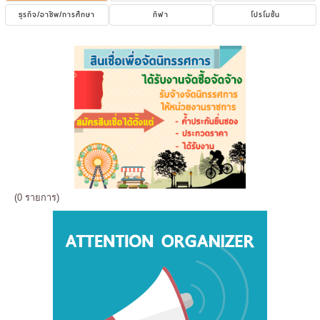
ธุรกิจ/อาชีพ/การศึกษา
กีฬา
โปรโมชั่น
(0 รายการ)