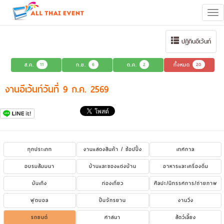
Tog
navi
ปฏิทินอีเว้นท์
ส.ค.
11
ก.ย.
6
ต.ค.
2
ทั้งหมด
20
งานอีเว้นท์วันที่ 9 ก.ค. 2569
ทุกประเภท
งานแสดงสินค้า / ช้อปปิ้ง
เทศกาล
อบรมสัมมนา
บ้านและของแต่งบ้าน
อาหารและเครื่องดื่ม
บันเทิง
ท่องเที่ยว
ศิลปะ/นิทรรศการ/ถ่ายภาพ
ฟุตบอล
ปั่นจักรยาน
งานวิ่ง
รถยนต์
ศาสนา
สัตว์เลี้ยง