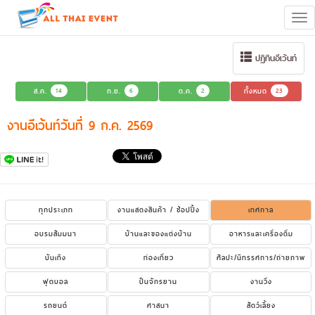
Tog
navi
ปฏิทินอีเว้นท์
ส.ค.
14
ก.ย.
6
ต.ค.
2
ทั้งหมด
23
งานอีเว้นท์วันที่ 9 ก.ค. 2569
ทุกประเภท
งานแสดงสินค้า / ช้อปปิ้ง
เทศกาล
อบรมสัมมนา
บ้านและของแต่งบ้าน
อาหารและเครื่องดื่ม
บันเทิง
ท่องเที่ยว
ศิลปะ/นิทรรศการ/ถ่ายภาพ
ฟุตบอล
ปั่นจักรยาน
งานวิ่ง
รถยนต์
ศาสนา
สัตว์เลี้ยง