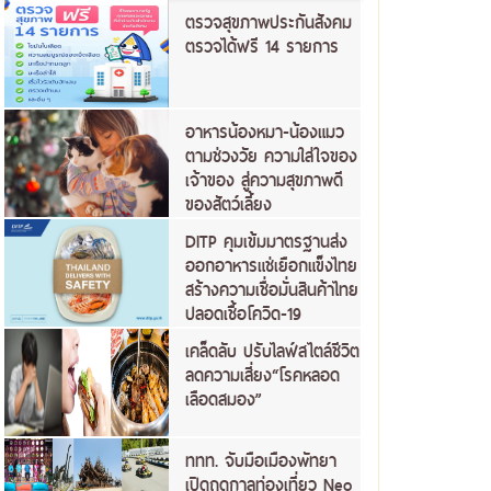
ตรวจสุขภาพประกันสังคม
ตรวจได้ฟรี 14 รายการ
อาหารน้องหมา-น้องแมว
ตามช่วงวัย ความใส่ใจของ
เจ้าของ สู่ความสุขภาพดี
ของสัตว์เลี้ยง
DITP คุมเข้มมาตรฐานส่ง
ออกอาหารแช่เยือกแข็งไทย
สร้างความเชื่อมั่นสินค้าไทย
ปลอดเชื้อโควิด-19
เคล็ดลับ ปรับไลฟ์สไตล์ชีวิต
ลดความเสี่ยง“โรคหลอด
เลือดสมอง”
ททท. จับมือเมืองพัทยา
เปิดฤดูกาลท่องเที่ยว Neo