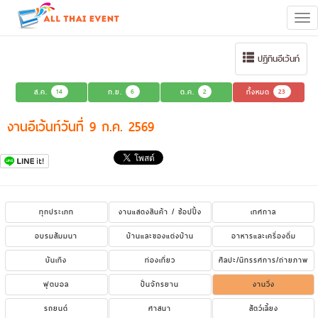
Tog
navi
ปฏิทินอีเว้นท์
ส.ค.
14
ก.ย.
6
ต.ค.
2
ทั้งหมด
23
งานอีเว้นท์วันที่ 9 ก.ค. 2569
ทุกประเภท
งานแสดงสินค้า / ช้อปปิ้ง
เทศกาล
อบรมสัมมนา
บ้านและของแต่งบ้าน
อาหารและเครื่องดื่ม
บันเทิง
ท่องเที่ยว
ศิลปะ/นิทรรศการ/ถ่ายภาพ
ฟุตบอล
ปั่นจักรยาน
งานวิ่ง
รถยนต์
ศาสนา
สัตว์เลี้ยง