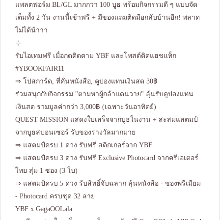
แพลตฟอร์ม BL/GL มากกว่า 100 บูธ พร้อมกิจกรรมดี ๆ แบบจัด
เต็มทั้ง 2 วัน งานนี้เข้าฟรี + มีของแถมติดมือกลับบ้านอีก! พลาด
ไม่ได้น้าาา
⊹
รับไอเทมฟรี เมื่อกดติดตาม YBF และโพสต์ติดแฮชแท็ก
#YBOOKFAIR11
⇒ โปสการ์ด, ที่คั่นหนังสือ, คูปองแทนเงินสด 30฿
ร่วมสนุกกับกิจกรรม "ตามหาผู้กล้าแดนวาย" ลุ้นรับคูปองแทน
เงินสด รวมมูลค่ากว่า 3,000฿ (เฉพาะวันอาทิตย์)
QUEST MISSION แสดงใบเสร็จจากบูธในงาน + สะสมแสตมป์
จากบูธสปอนเซอร์ รับของรางวัลมากมาย
⇒ แสตมป์ครบ 1 ดวง รับฟรี สติกเกอร์จาก YBF
⇒ แสตมป์ครบ 3 ดวง รับฟรี Exclusive Photocard จากครีเอเตอร์
ไทย สุ่ม 1 ซอง (3 ใบ)
⇒ แสตมป์ครบ 5 ดวง รับสิทธิ์จับฉลาก ลุ้นหนังสือ - ของพรีเมียม
- Photocard ครบชุด 32 ลาย
YBF x GagaOOLala