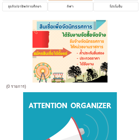
ธุรกิจ/อาชีพ/การศึกษา
กีฬา
โปรโมชั่น
(0 รายการ)