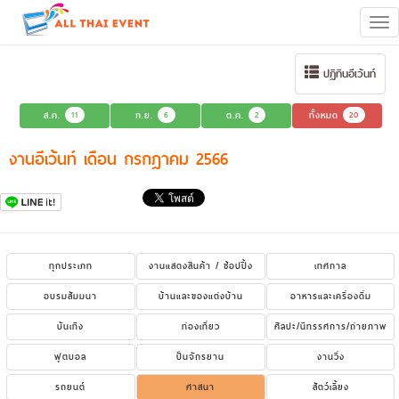
Tog
navi
ปฏิทินอีเว้นท์
ส.ค.
11
ก.ย.
6
ต.ค.
2
ทั้งหมด
20
งานอีเว้นท์ เดือน กรกฎาคม 2566
ทุกประเภท
งานแสดงสินค้า / ช้อปปิ้ง
เทศกาล
อบรมสัมมนา
บ้านและของแต่งบ้าน
อาหารและเครื่องดื่ม
บันเทิง
ท่องเที่ยว
ศิลปะ/นิทรรศการ/ถ่ายภาพ
ฟุตบอล
ปั่นจักรยาน
งานวิ่ง
รถยนต์
ศาสนา
สัตว์เลี้ยง