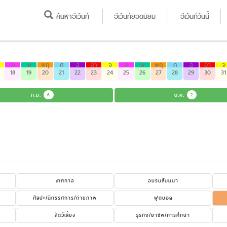
ค้นหาอีเว้นท์
อีเว้นท์ยอดนิยม
อีเว้นท์วันนี้
อ
พ
พฤ
ศ
ส
อา
จ
อ
พ
พฤ
ศ
ส
อา
จ
18
19
20
21
22
23
24
25
26
27
28
29
30
31
ก.ย.
6
ต.ค.
2
เทศกาล
อบรมสัมมนา
ศิลปะ/นิทรรศการ/ถ่ายภาพ
ฟุตบอล
สัตว์เลี้ยง
ธุรกิจ/อาชีพ/การศึกษา