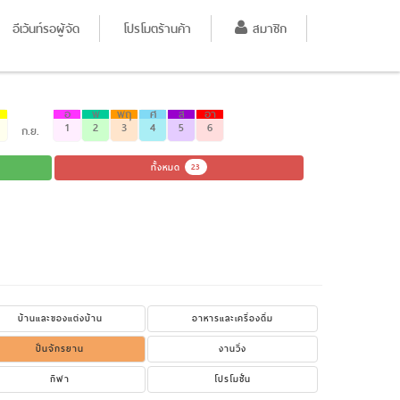
อีเว้นท์รอผู้จัด
โปรโมตร้านค้า
สมาชิก
อ
พ
พฤ
ศ
ส
อา
1
2
3
4
5
6
ก.ย.
ทั้งหมด
23
บ้านและของแต่งบ้าน
อาหารและเครื่องดื่ม
ปั่นจักรยาน
งานวิ่ง
กีฬา
โปรโมชั่น