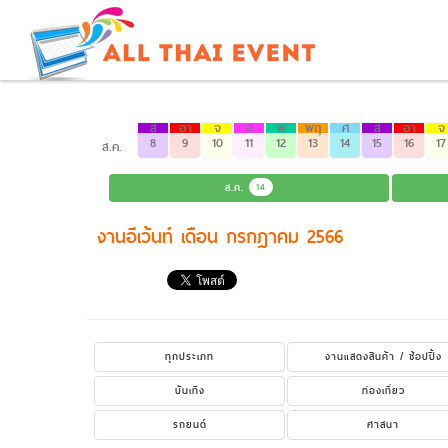
ส
อา
จ
อ
พ
พฤ
ศ
ส
อา
จ
8
9
10
11
12
13
14
15
16
17
ส.ค.
ส.ค.
14
งานอีเว้นท์ เดือน กรกฎาคม 2566
ทุกประเภท
งานแสดงสินค้า / ช้อปปิ้ง
บันเทิง
ท่องเที่ยว
รถยนต์
ศาสนา