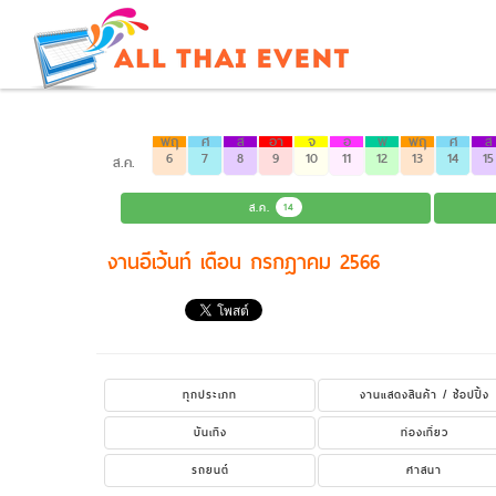
พฤ
ศ
ส
อา
จ
อ
พ
พฤ
ศ
ส
6
7
8
9
10
11
12
13
14
15
ส.ค.
ส.ค.
14
งานอีเว้นท์ เดือน กรกฎาคม 2566
ทุกประเภท
งานแสดงสินค้า / ช้อปปิ้ง
บันเทิง
ท่องเที่ยว
รถยนต์
ศาสนา