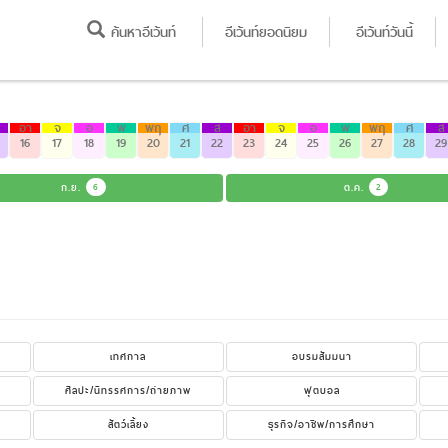
ค้นหาอีเว้นท์
อีเว้นท์ยอดนิยม
อีเว้นท์วันนี้
อา
จ
อ
พ
พฤ
ศ
ส
อา
จ
อ
พ
พฤ
ศ
ส
16
17
18
19
20
21
22
23
24
25
26
27
28
29
ก.ย.
6
ต.ค.
2
เทศกาล
อบรมสัมมนา
ศิลปะ/นิทรรศการ/ถ่ายภาพ
ฟุตบอล
สัตว์เลี้ยง
ธุรกิจ/อาชีพ/การศึกษา