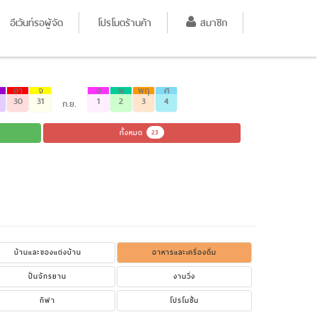
อีเว้นท์รอผู้จัด
โปรโมตร้านค้า
สมาชิก
อา
จ
อ
พ
พฤ
ศ
30
31
1
2
3
4
ก.ย.
ทั้งหมด
23
บ้านและของแต่งบ้าน
อาหารและเครื่องดื่ม
ปั่นจักรยาน
งานวิ่ง
กีฬา
โปรโมชั่น