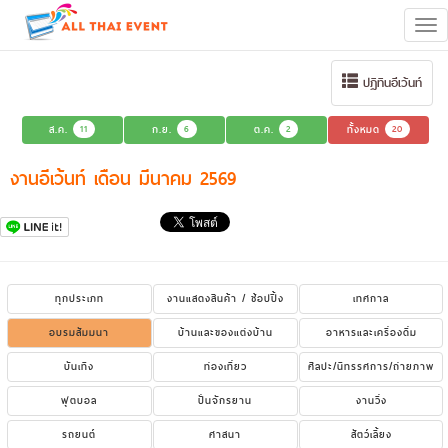
Tog
navi
ปฏิทินอีเว้นท์
ส.ค.
11
ก.ย.
6
ต.ค.
2
ทั้งหมด
20
งานอีเว้นท์ เดือน มีนาคม 2569
ทุกประเภท
งานแสดงสินค้า / ช้อปปิ้ง
เทศกาล
อบรมสัมมนา
บ้านและของแต่งบ้าน
อาหารและเครื่องดื่ม
บันเทิง
ท่องเที่ยว
ศิลปะ/นิทรรศการ/ถ่ายภาพ
ฟุตบอล
ปั่นจักรยาน
งานวิ่ง
รถยนต์
ศาสนา
สัตว์เลี้ยง