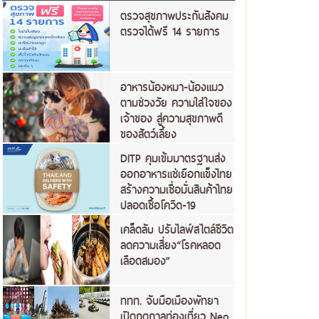
ตรวจสุขภาพประกันสังคม
ตรวจได้ฟรี 14 รายการ
อาหารน้องหมา-น้องแมว
ตามช่วงวัย ความใส่ใจของ
เจ้าของ สู่ความสุขภาพดี
ของสัตว์เลี้ยง
DITP คุมเข้มมาตรฐานส่ง
ออกอาหารแช่เยือกแข็งไทย
สร้างความเชื่อมั่นสินค้าไทย
ปลอดเชื้อโควิด-19
เคล็ดลับ ปรับไลฟ์สไตล์ชีวิต
ลดความเสี่ยง“โรคหลอด
เลือดสมอง”
ททท. จับมือเมืองพัทยา
เปิดฤดูกาลท่องเที่ยว Neo