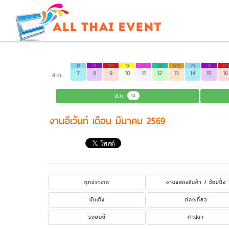
ศ
ส
อา
จ
อ
พ
พฤ
ศ
ส
อา
7
8
9
10
11
12
13
14
15
16
ส.ค.
ส.ค.
14
งานอีเว้นท์ เดือน มีนาคม 2569
ทุกประเภท
งานแสดงสินค้า / ช้อปปิ้ง
บันเทิง
ท่องเที่ยว
รถยนต์
ศาสนา