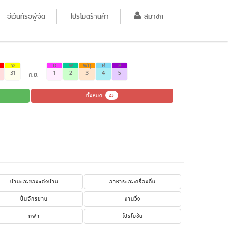
อีเว้นท์รอผู้จัด
โปรโมตร้านค้า
สมาชิก
จ
อ
พ
พฤ
ศ
ส
31
1
2
3
4
5
ก.ย.
ทั้งหมด
23
บ้านและของแต่งบ้าน
อาหารและเครื่องดื่ม
ปั่นจักรยาน
งานวิ่ง
กีฬา
โปรโมชั่น