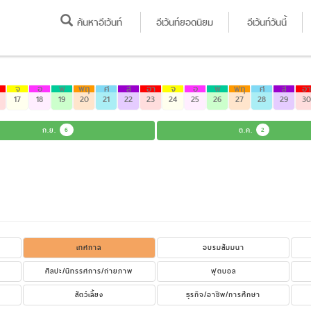
ค้นหาอีเว้นท์
อีเว้นท์ยอดนิยม
อีเว้นท์วันนี้
จ
อ
พ
พฤ
ศ
ส
อา
จ
อ
พ
พฤ
ศ
ส
อา
17
18
19
20
21
22
23
24
25
26
27
28
29
30
ก.ย.
6
ต.ค.
2
เทศกาล
อบรมสัมมนา
ศิลปะ/นิทรรศการ/ถ่ายภาพ
ฟุตบอล
สัตว์เลี้ยง
ธุรกิจ/อาชีพ/การศึกษา