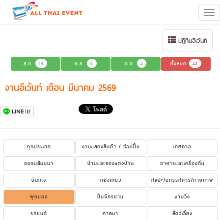
Tog
navi
ปฏิทินอีเว้นท์
ส.ค.
14
ก.ย.
6
ต.ค.
2
ทั้งหมด
23
งานอีเว้นท์ เดือน มีนาคม 2569
ทุกประเภท
งานแสดงสินค้า / ช้อปปิ้ง
เทศกาล
อบรมสัมมนา
บ้านและของแต่งบ้าน
อาหารและเครื่องดื่ม
บันเทิง
ท่องเที่ยว
ศิลปะ/นิทรรศการ/ถ่ายภาพ
ฟุตบอล
ปั่นจักรยาน
งานวิ่ง
รถยนต์
ศาสนา
สัตว์เลี้ยง