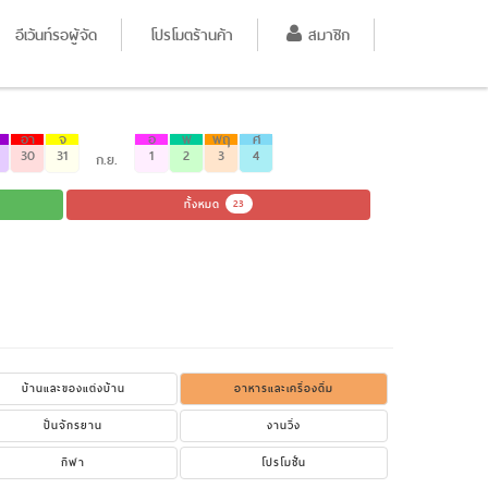
อีเว้นท์รอผู้จัด
โปรโมตร้านค้า
สมาชิก
อา
จ
อ
พ
พฤ
ศ
30
31
1
2
3
4
ก.ย.
ทั้งหมด
23
บ้านและของแต่งบ้าน
อาหารและเครื่องดื่ม
ปั่นจักรยาน
งานวิ่ง
กีฬา
โปรโมชั่น