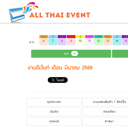
พฤ
ศ
ส
อา
จ
อ
พ
พฤ
ศ
ส
6
7
8
9
10
11
12
13
14
15
ส.ค.
ส.ค.
14
งานอีเว้นท์ เดือน มีนาคม 2569
ทุกประเภท
งานแสดงสินค้า / ช้อปปิ้ง
บันเทิง
ท่องเที่ยว
รถยนต์
ศาสนา