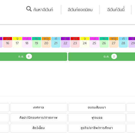
ค้นหาอีเว้นท์
อีเว้นท์ยอดนิยม
อีเว้นท์วันนี้
อา
จ
อ
พ
พฤ
ศ
ส
อา
จ
อ
พ
พฤ
ศ
ส
16
17
18
19
20
21
22
23
24
25
26
27
28
29
ก.ย.
6
ต.ค.
2
เทศกาล
อบรมสัมมนา
ศิลปะ/นิทรรศการ/ถ่ายภาพ
ฟุตบอล
สัตว์เลี้ยง
ธุรกิจ/อาชีพ/การศึกษา