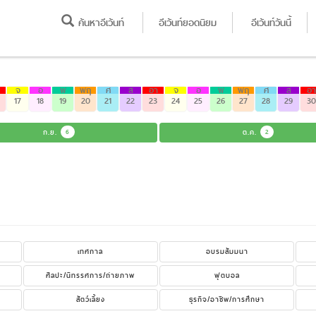
ค้นหาอีเว้นท์
อีเว้นท์ยอดนิยม
อีเว้นท์วันนี้
จ
อ
พ
พฤ
ศ
ส
อา
จ
อ
พ
พฤ
ศ
ส
อา
17
18
19
20
21
22
23
24
25
26
27
28
29
30
ก.ย.
6
ต.ค.
2
เทศกาล
อบรมสัมมนา
ศิลปะ/นิทรรศการ/ถ่ายภาพ
ฟุตบอล
สัตว์เลี้ยง
ธุรกิจ/อาชีพ/การศึกษา