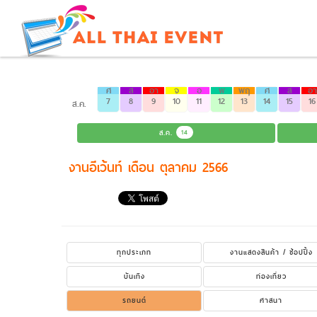
ศ
ส
อา
จ
อ
พ
พฤ
ศ
ส
อา
7
8
9
10
11
12
13
14
15
16
ส.ค.
ส.ค.
14
งานอีเว้นท์ เดือน ตุลาคม 2566
ทุกประเภท
งานแสดงสินค้า / ช้อปปิ้ง
บันเทิง
ท่องเที่ยว
รถยนต์
ศาสนา