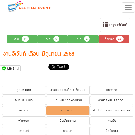
Tog
navi
ปฏิทินอีเว้นท์
ส.ค.
14
ก.ย.
6
ต.ค.
2
ทั้งหมด
23
งานอีเว้นท์ เดือน มิถุนายน 2568
ทุกประเภท
งานแสดงสินค้า / ช้อปปิ้ง
เทศกาล
อบรมสัมมนา
บ้านและของแต่งบ้าน
อาหารและเครื่องดื่ม
บันเทิง
ท่องเที่ยว
ศิลปะ/นิทรรศการ/ถ่ายภาพ
ฟุตบอล
ปั่นจักรยาน
งานวิ่ง
รถยนต์
ศาสนา
สัตว์เลี้ยง