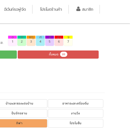
อีเว้นท์รอผู้จัด
โปรโมตร้านค้า
สมาชิก
อ
พ
พฤ
ศ
ส
อา
จ
1
2
3
4
5
6
7
.ย.
ทั้งหมด
20
บ้านและของแต่งบ้าน
อาหารและเครื่องดื่ม
ปั่นจักรยาน
งานวิ่ง
กีฬา
โปรโมชั่น