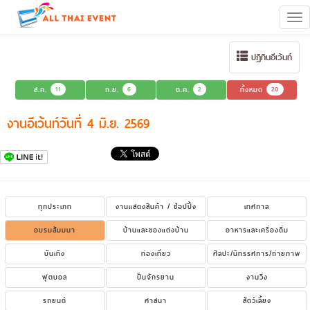
Tog
navi
ปฏิทินอีเว้นท์
ส.ค.
11
ก.ย.
6
ต.ค.
2
ทั้งหมด
20
งานอีเว้นท์วันที่ 4 มิ.ย. 2569
ทุกประเภท
งานแสดงสินค้า / ช้อปปิ้ง
เทศกาล
อบรมสัมมนา
บ้านและของแต่งบ้าน
อาหารและเครื่องดื่ม
บันเทิง
ท่องเที่ยว
ศิลปะ/นิทรรศการ/ถ่ายภาพ
ฟุตบอล
ปั่นจักรยาน
งานวิ่ง
รถยนต์
ศาสนา
สัตว์เลี้ยง