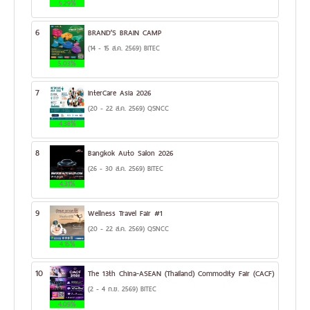
5.29%
6
BRAND’S BRAIN CAMP
(14 - 15 ส.ค. 2569) BITEC
5.03%
7
InterCare Asia 2026
(20 - 22 ส.ค. 2569) QSNCC
4.38%
8
Bangkok Auto Salon 2026
(26 - 30 ส.ค. 2569) BITEC
4.31%
9
Wellness Travel Fair #1
(20 - 22 ส.ค. 2569) QSNCC
4.15%
10
The 13th China-ASEAN (Thailand) Commodity Fair (CACF)
(2 - 4 ก.ย. 2569) BITEC
4.09%