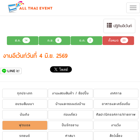
Tog
navi
ปฏิทินอีเว้นท์
ส.ค.
14
ก.ย.
6
ต.ค.
2
ทั้งหมด
23
งานอีเว้นท์วันที่ 4 มิ.ย. 2569
ทุกประเภท
งานแสดงสินค้า / ช้อปปิ้ง
เทศกาล
อบรมสัมมนา
บ้านและของแต่งบ้าน
อาหารและเครื่องดื่ม
บันเทิง
ท่องเที่ยว
ศิลปะ/นิทรรศการ/ถ่ายภาพ
ฟุตบอล
ปั่นจักรยาน
งานวิ่ง
รถยนต์
ศาสนา
สัตว์เลี้ยง