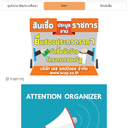
ธุรกิจ/อาชีพ/การศึกษา
กีฬา
โปรโมชั่น
(0 รายการ)