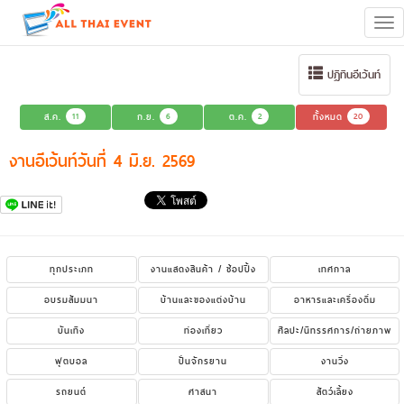
Tog
navi
ปฏิทินอีเว้นท์
ส.ค.
11
ก.ย.
6
ต.ค.
2
ทั้งหมด
20
งานอีเว้นท์วันที่ 4 มิ.ย. 2569
ทุกประเภท
งานแสดงสินค้า / ช้อปปิ้ง
เทศกาล
อบรมสัมมนา
บ้านและของแต่งบ้าน
อาหารและเครื่องดื่ม
บันเทิง
ท่องเที่ยว
ศิลปะ/นิทรรศการ/ถ่ายภาพ
ฟุตบอล
ปั่นจักรยาน
งานวิ่ง
รถยนต์
ศาสนา
สัตว์เลี้ยง