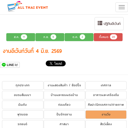
Tog
navi
ปฏิทินอีเว้นท์
ส.ค.
11
ก.ย.
6
ต.ค.
2
ทั้งหมด
20
งานอีเว้นท์วันที่ 4 มิ.ย. 2569
ทุกประเภท
งานแสดงสินค้า / ช้อปปิ้ง
เทศกาล
อบรมสัมมนา
บ้านและของแต่งบ้าน
อาหารและเครื่องดื่ม
บันเทิง
ท่องเที่ยว
ศิลปะ/นิทรรศการ/ถ่ายภาพ
ฟุตบอล
ปั่นจักรยาน
งานวิ่ง
รถยนต์
ศาสนา
สัตว์เลี้ยง