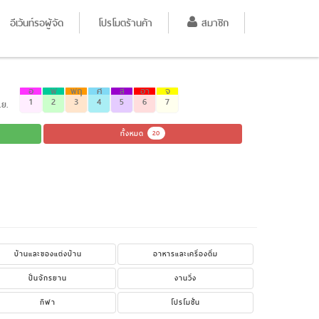
อีเว้นท์รอผู้จัด
โปรโมตร้านค้า
สมาชิก
อ
พ
พฤ
ศ
ส
อา
จ
1
2
3
4
5
6
7
.ย.
ทั้งหมด
20
บ้านและของแต่งบ้าน
อาหารและเครื่องดื่ม
ปั่นจักรยาน
งานวิ่ง
กีฬา
โปรโมชั่น