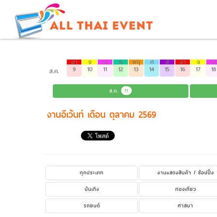
อา
จ
อ
พ
พฤ
ศ
ส
อา
จ
อ
9
10
11
12
13
14
15
16
17
18
ส.ค.
ส.ค.
11
งานอีเว้นท์ เดือน ตุลาคม 2569
ทุกประเภท
งานแสดงสินค้า / ช้อปปิ้ง
บันเทิง
ท่องเที่ยว
รถยนต์
ศาสนา