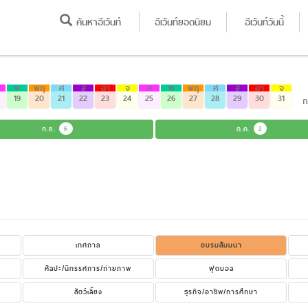
ค้นหาอีเว้นท์
อีเว้นท์ยอดนิยม
อีเว้นท์วันนี้
พ
พฤ
ศ
ส
อา
จ
อ
พ
พฤ
ศ
ส
อา
จ
19
20
21
22
23
24
25
26
27
28
29
30
31
ก
ก.ย.
6
ต.ค.
2
เทศกาล
อบรมสัมมนา
ศิลปะ/นิทรรศการ/ถ่ายภาพ
ฟุตบอล
สัตว์เลี้ยง
ธุรกิจ/อาชีพ/การศึกษา