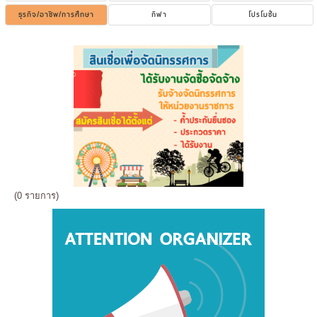
ธุรกิจ/อาชีพ/การศึกษา
กีฬา
โปรโมชั่น
(0 รายการ)