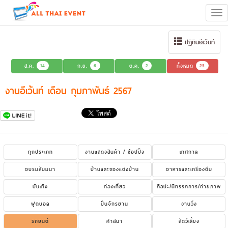
Tog
navi
ปฏิทินอีเว้นท์
ส.ค.
14
ก.ย.
6
ต.ค.
2
ทั้งหมด
23
งานอีเว้นท์ เดือน กุมภาพันธ์ 2567
ทุกประเภท
งานแสดงสินค้า / ช้อปปิ้ง
เทศกาล
อบรมสัมมนา
บ้านและของแต่งบ้าน
อาหารและเครื่องดื่ม
บันเทิง
ท่องเที่ยว
ศิลปะ/นิทรรศการ/ถ่ายภาพ
ฟุตบอล
ปั่นจักรยาน
งานวิ่ง
รถยนต์
ศาสนา
สัตว์เลี้ยง