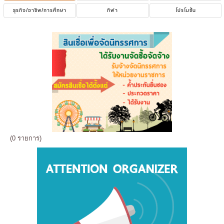
ธุรกิจ/อาชีพ/การศึกษา
กีฬา
โปรโมชั่น
(0 รายการ)