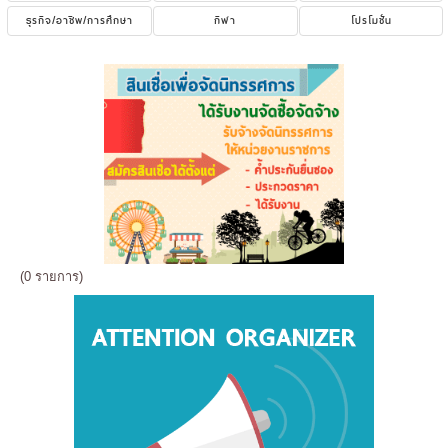
ธุรกิจ/อาชีพ/การศึกษา
กีฬา
โปรโมชั่น
(0 รายการ)