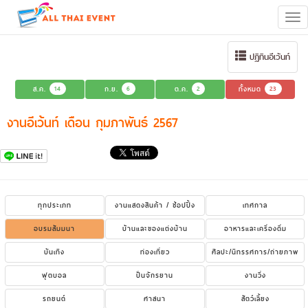
Tog
navi
ปฏิทินอีเว้นท์
ส.ค.
14
ก.ย.
6
ต.ค.
2
ทั้งหมด
23
งานอีเว้นท์ เดือน กุมภาพันธ์ 2567
ทุกประเภท
งานแสดงสินค้า / ช้อปปิ้ง
เทศกาล
อบรมสัมมนา
บ้านและของแต่งบ้าน
อาหารและเครื่องดื่ม
บันเทิง
ท่องเที่ยว
ศิลปะ/นิทรรศการ/ถ่ายภาพ
ฟุตบอล
ปั่นจักรยาน
งานวิ่ง
รถยนต์
ศาสนา
สัตว์เลี้ยง