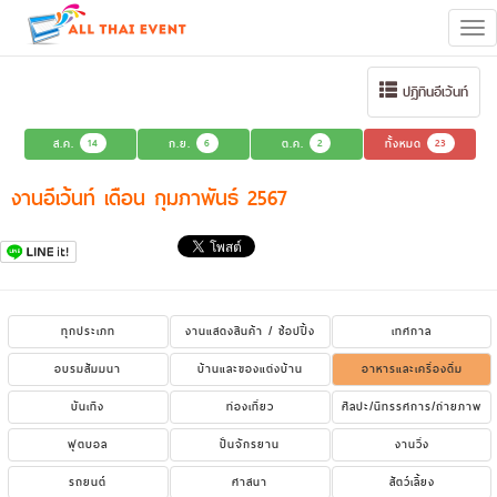
Tog
navi
ปฏิทินอีเว้นท์
ส.ค.
14
ก.ย.
6
ต.ค.
2
ทั้งหมด
23
งานอีเว้นท์ เดือน กุมภาพันธ์ 2567
ทุกประเภท
งานแสดงสินค้า / ช้อปปิ้ง
เทศกาล
อบรมสัมมนา
บ้านและของแต่งบ้าน
อาหารและเครื่องดื่ม
บันเทิง
ท่องเที่ยว
ศิลปะ/นิทรรศการ/ถ่ายภาพ
ฟุตบอล
ปั่นจักรยาน
งานวิ่ง
รถยนต์
ศาสนา
สัตว์เลี้ยง