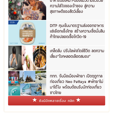
อาหารน้องหมา-น้องแมวตามช่วงวัย
ความใส่ใจของเจ้าของ สู่ความ
สุขภาพดีของสัตว์เลี้ยง
DITP คุมเข้มมาตรฐานส่งออกอาหาร
แช่เยือกแข็งไทย สร้างความเชื่อมั่นสิน
ค้าไทยปลอดเชื้อโควิด-19
เคล็ดลับ ปรับไลฟ์สไตล์ชีวิต ลดความ
เสี่ยง“โรคหลอดเลือดสมอง”
ททท. จับมือเมืองพัทยา เปิดฤดูกาล
ท่องเที่ยว Neo Pattaya #พัทยาไม่
มาได้ไง พร้อมต้อนรับนักท่องเที่ยว
ชาวไทย
ยังมีอีกหลายเรื่อง คลิก