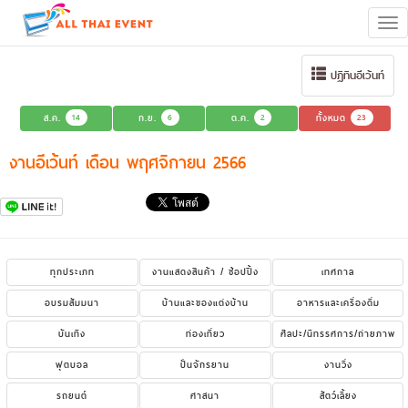
Tog
navi
ปฏิทินอีเว้นท์
ส.ค.
14
ก.ย.
6
ต.ค.
2
ทั้งหมด
23
งานอีเว้นท์ เดือน พฤศจิกายน 2566
ทุกประเภท
งานแสดงสินค้า / ช้อปปิ้ง
เทศกาล
อบรมสัมมนา
บ้านและของแต่งบ้าน
อาหารและเครื่องดื่ม
บันเทิง
ท่องเที่ยว
ศิลปะ/นิทรรศการ/ถ่ายภาพ
ฟุตบอล
ปั่นจักรยาน
งานวิ่ง
รถยนต์
ศาสนา
สัตว์เลี้ยง