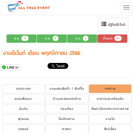
Tog
navi
ปฏิทินอีเว้นท์
ส.ค.
14
ก.ย.
6
ต.ค.
2
ทั้งหมด
23
งานอีเว้นท์ เดือน พฤศจิกายน 2566
ทุกประเภท
งานแสดงสินค้า / ช้อปปิ้ง
เทศกาล
อบรมสัมมนา
บ้านและของแต่งบ้าน
อาหารและเครื่องดื่ม
บันเทิง
ท่องเที่ยว
ศิลปะ/นิทรรศการ/ถ่ายภาพ
ฟุตบอล
ปั่นจักรยาน
งานวิ่ง
รถยนต์
ศาสนา
สัตว์เลี้ยง